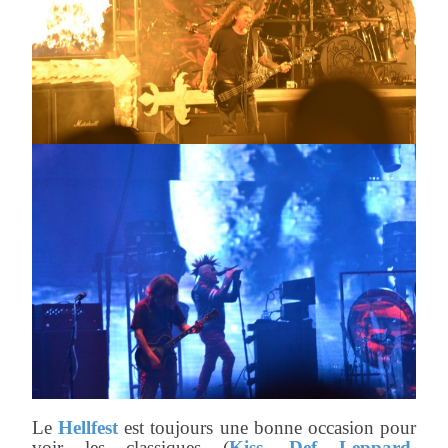
Le
Hellfest
est toujours une bonne occasion pour
voir les classiques (
Kiss
,
Def Leppard
,