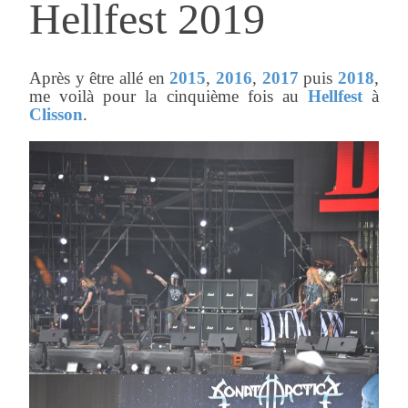
Hellfest 2019
Après y être allé en
2015
,
2016
,
2017
puis
2018
,
me voilà pour la cinquième fois au
Hellfest
à
Clisson
.