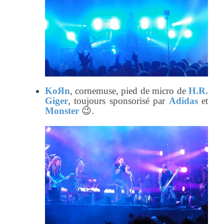
KoЯn
, cornemuse, pied de micro de
H.R.
Giger
, toujours sponsorisé par
Adidas
et
Monster
😉.