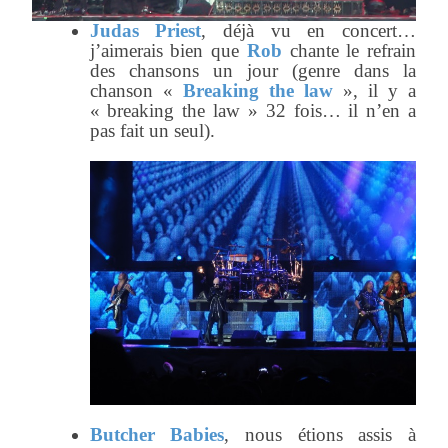
Judas Priest
, déjà vu en concert…
j’aimerais bien que
Rob
chante le refrain
des chansons un jour (genre dans la
chanson «
Breaking the law
», il y a
« breaking the law » 32 fois… il n’en a
pas fait un seul).
Butcher Babies
, nous étions assis à